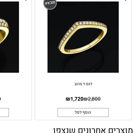
דגם וי צהוב
דגם 
5,250
₪
1,720
₪
2,800
הוסף לסל
הו