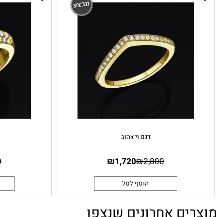
דגם וי צהוב
דגם 
5,250
₪
1,720
₪
2,800
הוסף לסל
הו